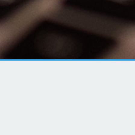
HTC
Artikler
Vis alle artikler
Prøv at investere i krypto sikkert på Firi
med MitID. Få 50 kr. til at prøve for