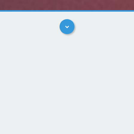
Artikler
Prøv at investere i krypto sikkert på Firi med MitID. Få 50
kr. til at prøve for